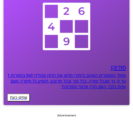
סודוקו
פאזל המספרים האהוב ביותר! מלאו את הלוח שגודלו 9x9 בספרות 1
עד 9, כך שבכל שורה, בכל טור ובכל מרובע, תופיע כל סיפרה פעם
אחת בלבד האם תהיו אלופי הסודוקו?
שחקו כעת