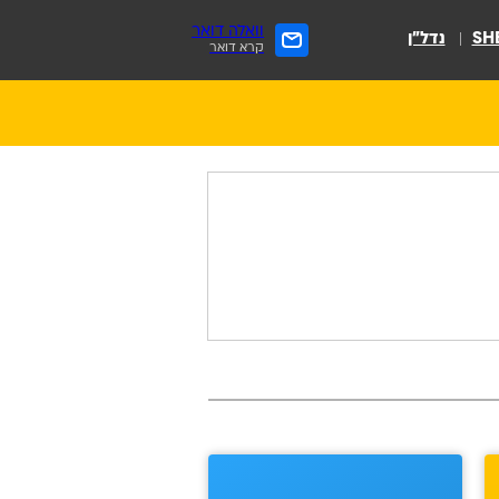
וואלה דואר
SH
נדל״ן
קרא דואר