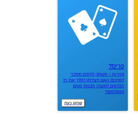
פריסל
זהירות - משחק קלפים ממכר
לפניכם! האם תצליחו לסדר את כל
הקלפים למעלה ולבנות סטים
מושלמים?
שחקו כעת