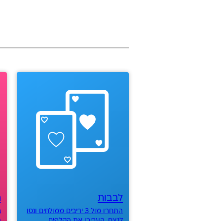
לבבות
ת
התחרו מול 3 יריבים ממולחים ונסו
ב
לנצח. העבירו את הקלפים
ה