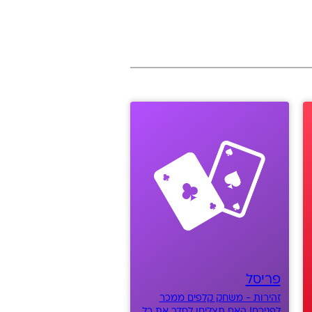
פריסל
זהירות - משחק קלפים ממכר
לפניכם! האם תצליחו לסדר את כל